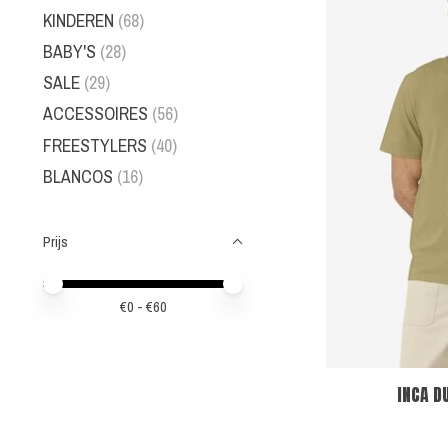
KINDEREN
(68)
BABY'S
(28)
SALE
(29)
ACCESSOIRES
(56)
FREESTYLERS
(40)
BLANCOS
(16)
Prijs
Minimale prijswaarde
Price maximum value
€
0
- €
60
INCA D