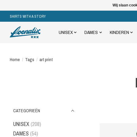
Wij slaan coo
SHIRTS WITH A STORY
UNISEX
DAMES
KINDEREN
Home
/
Tags
/
art print
CATEGORIEËN
UNISEX
(208)
DAMES
(54)