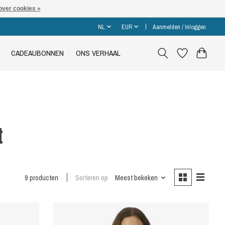
over cookies »
NL
EUR
Aanmelden / Inloggen
CADEAUBONNEN
ONS VERHAAL
t
9 producten
Sorteren op
Meest bekeken