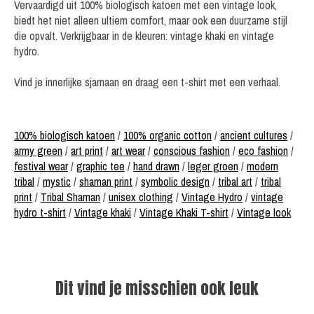
Vervaardigd uit 100% biologisch katoen met een vintage look,
biedt het niet alleen ultiem comfort, maar ook een duurzame stijl
die opvalt. Verkrijgbaar in de kleuren: vintage khaki en vintage
hydro.
Vind je innerlijke sjamaan en draag een t-shirt met een verhaal.
100% biologisch katoen
/
100% organic cotton
/
ancient cultures
/
army green
/
art print
/
art wear
/
conscious fashion
/
eco fashion
/
festival wear
/
graphic tee
/
hand drawn
/
leger groen
/
modern
tribal
/
mystic
/
shaman print
/
symbolic design
/
tribal art
/
tribal
print
/
Tribal Shaman
/
unisex clothing
/
Vintage Hydro
/
vintage
hydro t-shirt
/
Vintage khaki
/
Vintage Khaki T-shirt
/
Vintage look
Dit vind je misschien ook leuk