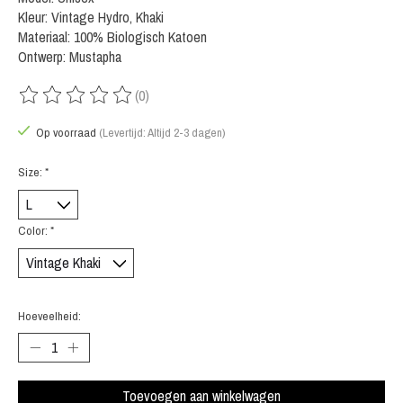
Kleur: Vintage Hydro, Khaki
Materiaal: 100% Biologisch Katoen
Ontwerp: Mustapha
(0)
De beoordeling van dit product is
0
van de 5
Op voorraad
(Levertijd: Altijd 2-3 dagen)
Size:
*
Color:
*
Hoeveelheid:
Toevoegen aan winkelwagen