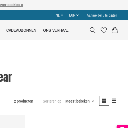
over cookies »
NL
EUR
Aanmelden / Inloggen
CADEAUBONNEN
ONS VERHAAL
ear
2 producten
Sorteren op
Meest bekeken