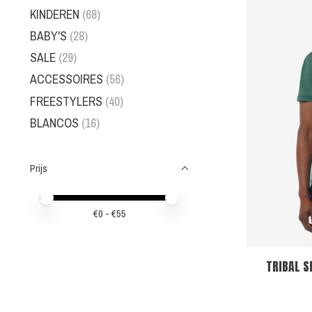
KINDEREN
(68)
BABY'S
(28)
SALE
(29)
ACCESSOIRES
(56)
FREESTYLERS
(40)
BLANCOS
(16)
Prijs
Minimale prijswaarde
Price maximum value
€
0
- €
55
TRIBAL S