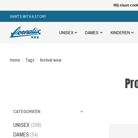
Wij slaan coo
SHIRTS WITH A STORY
UNISEX
DAMES
KINDEREN
Home
/
Tags
/
festival wear
Pr
CATEGORIEËN
UNISEX
(208)
DAMES
(54)