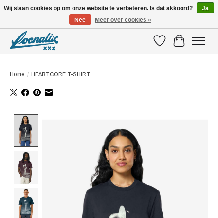
Wij slaan cookies op om onze website te verbeteren. Is dat akkoord?
Ja
Nee
Meer over cookies »
SHIRTS WITH A STORY
Verlanglijst
Winkelwagen
Home
/
HEARTCORE T-SHIRT
Product image slideshow Items