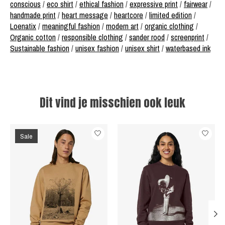
conscious
/
eco shirt
/
ethical fashion
/
expressive print
/
fairwear
/
handmade print
/
heart message
/
heartcore
/
limited edition
/
Loenatix
/
meaningful fashion
/
modern art
/
organic clothing
/
Organic cotton
/
responsible clothing
/
sander rood
/
screenprint
/
Sustainable fashion
/
unisex fashion
/
unisex shirt
/
waterbased ink
Dit vind je misschien ook leuk
Items van productcarrousel
Sale