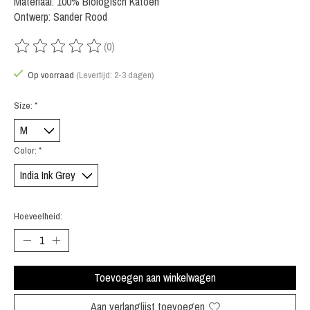
Materiaal: 100% Biologisch Katoen
Ontwerp: Sander Rood
(0)
De beoordeling van dit product is
0
van de 5
Op voorraad
(Levertijd: 2-3 dagen)
Size:
*
Color:
*
Hoeveelheid:
Toevoegen aan winkelwagen
Aan verlanglijst toevoegen