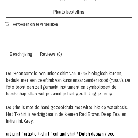
Plaats bestelling
Toevoegen om te vergelijken
Beschrijving
Reviews (0)
De ‘Heartcore’ is een unisex shirt van 100% biologisch katoen,
bedrukt met een zeefdruk van kunstenaar Sander Rood (†2009). De
foto toont een zelfgemaakt instrument en symboliseert de
boodschap: alles wat je vanuit je hart geeft, krijg je terug.
De print is met de hand gezeefdrukt met witte inkt op waterbasis.
Het T-shirt is verkrijgbaar in de kleuren Red Brown, Deep Teal en
Indian Ink Grey.
art print
/
artistic t-shirt
/
cultural shirt
/
Dutch design
/
eco