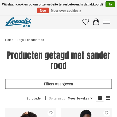
Wij slaan cookies op om onze website te verbeteren. Is dat akkoord?
Ja
Nee
Meer over cookies »
SHIRTS WITH A STORY
Verlanglijst
Winkelwagen
Home
/
Tags
/
sander rood
Producten getagd met sander
rood
Filters weergeven
8 producten
Sorteren op
Meest bekeken