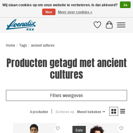
Wij slaan cookies op om onze website te verbeteren. Is dat akkoord?
Ja
Nee
Meer over cookies »
SHIRTS WITH A STORY
Verlanglijst
Winkelwagen
Home
/
Tags
/
ancient cultures
Producten getagd met ancient
cultures
Filters weergeven
4 producten
Sorteren op
Meest bekeken
Sale