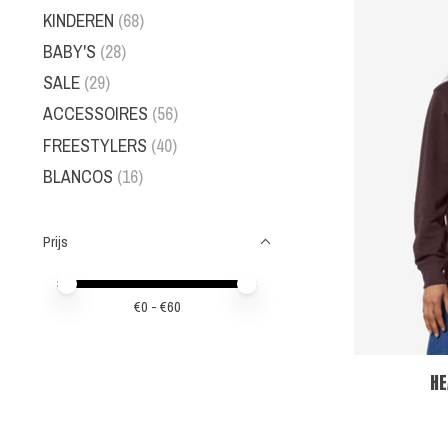
KINDEREN
(68)
BABY'S
(28)
SALE
(29)
ACCESSOIRES
(56)
FREESTYLERS
(40)
BLANCOS
(16)
Prijs
Minimale prijswaarde
Price maximum value
€
0
- €
60
HE