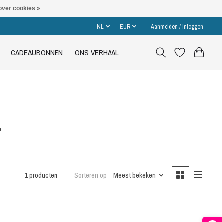
over cookies »
NL
EUR
Aanmelden / Inloggen
CADEAUBONNEN
ONS VERHAAL
r
1 producten
Sorteren op
Meest bekeken