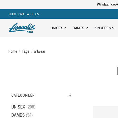
Wij slaan coo
SHIRTS WITH A STORY
UNISEX
DAMES
KINDEREN
Home
/
Tags
/
artwear
CATEGORIEËN
UNISEX
(208)
DAMES
(54)