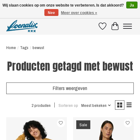
Wij slaan cookies op om onze website te verbeteren. Is dat akkoord?
Ja
Nee
Meer over cookies »
SHIRTS WITH A STORY
Verlanglijst
Winkelwagen
Home
/
Tags
/
bewust
Producten getagd met bewust
Filters weergeven
2 producten
Sorteren op
Meest bekeken
Sale