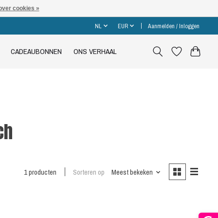
over cookies »
NL
EUR
Aanmelden / Inloggen
CADEAUBONNEN
ONS VERHAAL
ch
1 producten
Sorteren op
Meest bekeken