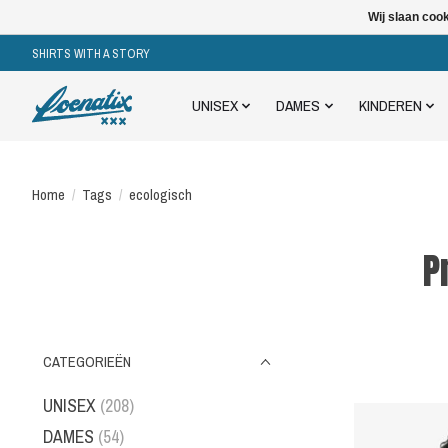
Wij slaan coo
SHIRTS WITH A STORY
UNISEX
DAMES
KINDEREN
Home
/
Tags
/
ecologisch
P
CATEGORIEËN
UNISEX
(208)
DAMES
(54)