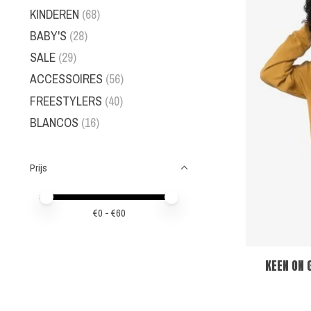
KINDEREN
(68)
BABY'S
(28)
SALE
(29)
ACCESSOIRES
(56)
FREESTYLERS
(40)
BLANCOS
(16)
Prijs
Minimale prijswaarde
Price maximum value
€
0
- €
60
KEEN ON 