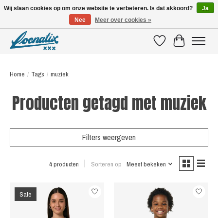
Wij slaan cookies op om onze website te verbeteren. Is dat akkoord?
Ja
Nee
Meer over cookies »
SHIRTS WITH A STORY
Verlanglijst
Winkelwagen
Home
/
Tags
/
muziek
Producten getagd met muziek
Filters weergeven
4 producten
Sorteren op
Meest bekeken
Sale