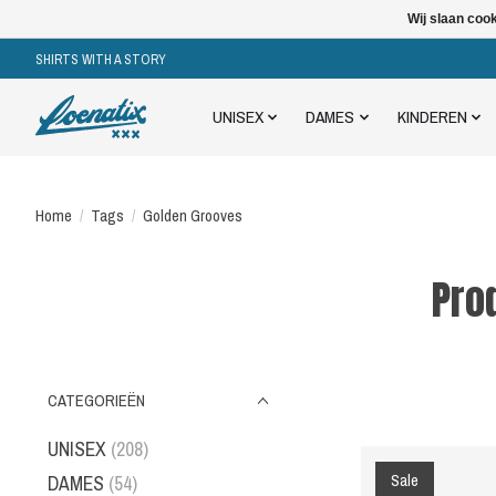
Wij slaan coo
SHIRTS WITH A STORY
UNISEX
DAMES
KINDEREN
Home
/
Tags
/
Golden Grooves
Pro
CATEGORIEËN
UNISEX
(208)
Sale
DAMES
(54)