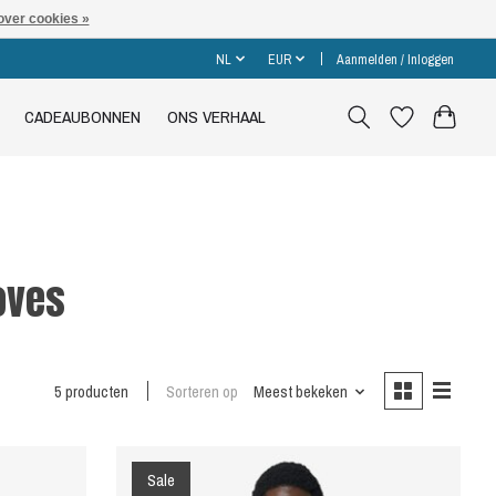
over cookies »
NL
EUR
Aanmelden / Inloggen
CADEAUBONNEN
ONS VERHAAL
oves
5 producten
Sorteren op
Meest bekeken
Sale