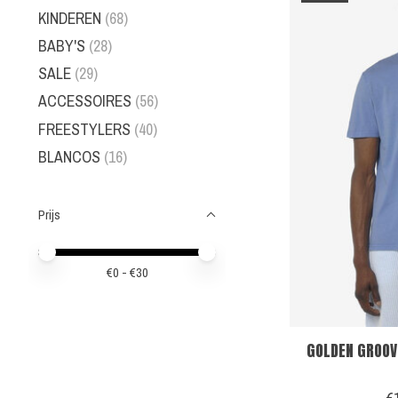
KINDEREN
(68)
BABY'S
(28)
SALE
(29)
ACCESSOIRES
(56)
FREESTYLERS
(40)
BLANCOS
(16)
Prijs
Minimale prijswaarde
Price maximum value
€
0
- €
30
GOLDEN GROOV