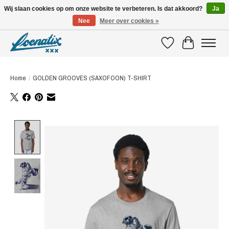
Wij slaan cookies op om onze website te verbeteren. Is dat akkoord?
Ja
Nee
Meer over cookies »
SHIRTS WITH A STORY
Verlanglijst
Winkelwagen
Home
/
GOLDEN GROOVES (SAXOFOON) T-SHIRT
Product image slideshow Items