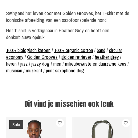
Swingend het leven door met Golden Grooves, het T-shirt met de
iconische afbeelding van een saxofoonspelende hond.
Het T-shirt is verkrijgbaar in Heather Grey en heeft een
donkerblauwe opdruk.
100% biologisch katoen
/
100% organic cotton
/
band
/
circular
economy
/
Golden Grooves
/
golden retriever
/
heather grey
/
heren
/
jazz
/
jazzy dog
/
men
/
milieubewuste en duurzame keus
/
musician
/
muzikant
/
print saxophone dog
Dit vind je misschien ook leuk
Items van productcarrousel
Sale