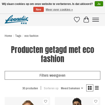
Wij slaan cookies op om onze website te verbeteren. Is dat akkoord?
Ja
Nee
Meer over cookies »
SHIRTS WITH A STORY
Verlanglijst
Winkelwagen
Home
/
Tags
/
eco fashion
Producten getagd met eco
fashion
Filters weergeven
30 producten
Sorteren op
Meest bekeken