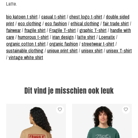
Latte.
bio katoen t shirt
/
casual t-shirt
/
chest logo t-shirt
/
double sided
print
/
eco clothing
/
eco fashion
/
ethical clothing
/
fair trade shirt
/
fairwear
/
fragile shirt
/
Fragile T-shirt
/
graphic T-shirt
/
handle with
care
/
humorous t-shirt
/
irian design
/
latte shirt
/
Loenatix
/
organic cotton t shirt
/
organic fashion
/
streetwear t-shirt
/
sustainable clothing
/
unique print shirt
/
unisex shirt
/
unisex T-shirt
/
vintage white shirt
Dit vind je misschien ook leuk
Items van productcarrousel