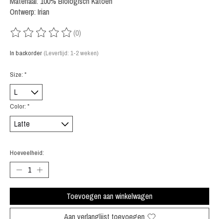
Materiaal: 100% Biologisch Katoen
Ontwerp: Irian
(0)
De beoordeling van dit product is
0
van de 5
In backorder
(Levertijd: 1-2 weken)
Size:
*
Color:
*
Hoeveelheid:
Toevoegen aan winkelwagen
Aan verlanglijst toevoegen