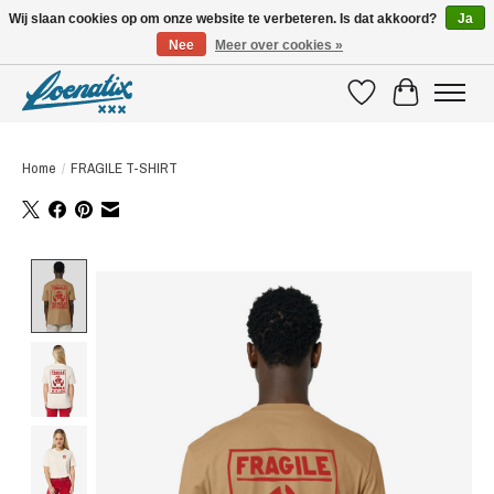
Wij slaan cookies op om onze website te verbeteren. Is dat akkoord?
Ja
Nee
Meer over cookies »
SHIRTS WITH A STORY
Verlanglijst
Winkelwagen
Home
/
FRAGILE T-SHIRT
Product image slideshow Items