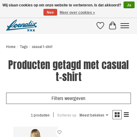
Wij slaan cookies op om onze website te verbeteren. Is dat akkoord?
Ja
Nee
Meer over cookies »
SHIRTS WITH A STORY
Verlanglijst
Winkelwagen
Home
/
Tags
/
casual t-shirt
Producten getagd met casual
t-shirt
Filters weergeven
1 producten
Sorteren op
Meest bekeken