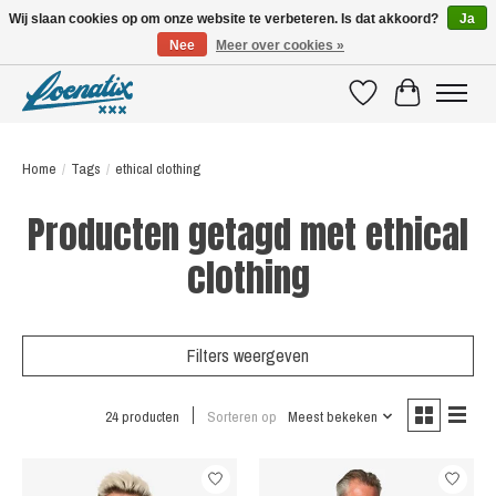
Wij slaan cookies op om onze website te verbeteren. Is dat akkoord?
Ja
Nee
Meer over cookies »
SHIRTS WITH A STORY
Verlanglijst
Winkelwagen
Home
/
Tags
/
ethical clothing
Producten getagd met ethical
clothing
Filters weergeven
24 producten
Sorteren op
Meest bekeken