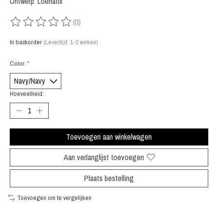
Ontwerp: Loenatix
(0)
De beoordeling van dit product is
0
van de 5
In backorder
(Levertijd: 1-2 weken)
Color:
*
Hoeveelheid:
Toevoegen aan winkelwagen
Aan verlanglijst toevoegen
Plaats bestelling
Toevoegen om te vergelijken