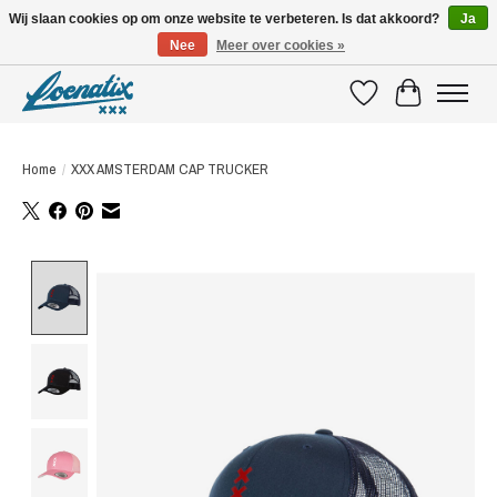
Wij slaan cookies op om onze website te verbeteren. Is dat akkoord?
Ja
Nee
Meer over cookies »
SHIRTS WITH A STORY
Verlanglijst
Winkelwagen
Home
/
XXX AMSTERDAM CAP TRUCKER
Product image slideshow Items