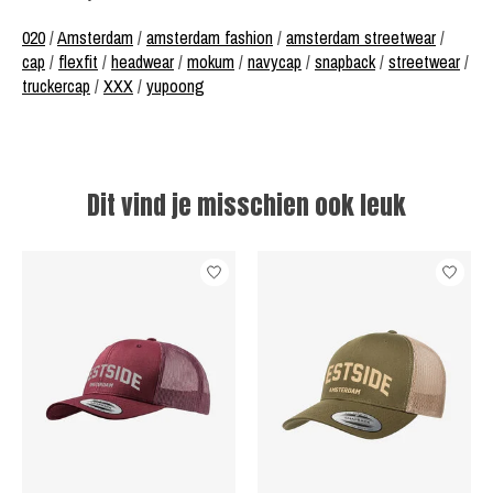
020
/
Amsterdam
/
amsterdam fashion
/
amsterdam streetwear
/
cap
/
flexfit
/
headwear
/
mokum
/
navycap
/
snapback
/
streetwear
/
truckercap
/
XXX
/
yupoong
Dit vind je misschien ook leuk
Items van productcarrousel