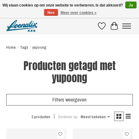
Wij slaan cookies op om onze website te verbeteren. Is dat akkoord?
Ja
Nee
Meer over cookies »
SHIRTS WITH A STORY
Verlanglijst
Winkelwagen
Home
/
Tags
/
yupoong
Producten getagd met
yupoong
Filters weergeven
3 producten
Sorteren op
Meest bekeken