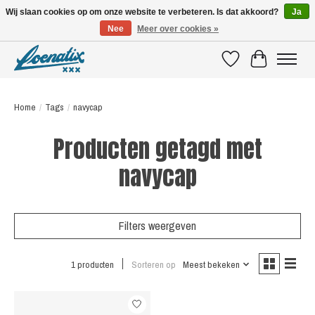
Wij slaan cookies op om onze website te verbeteren. Is dat akkoord?
Ja
Nee
Meer over cookies »
SHIRTS WITH A STORY
Verlanglijst
Winkelwagen
Home
/
Tags
/
navycap
Producten getagd met
navycap
Filters weergeven
1 producten
Sorteren op
Meest bekeken