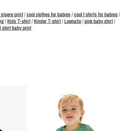
stoere print
/
cool clothes for babies
/
cool t shirts for babies
/
ng
/
Kids T-shirt
/
Kinder T-shirt
/
Loenatix
/
pink baby shirt
/
t shirt baby print