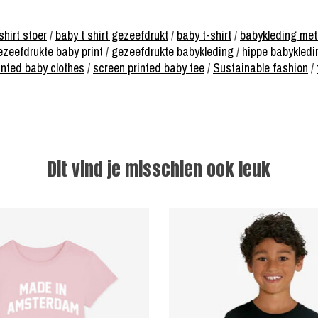
shirt stoer
/
baby t shirt gezeefdrukt
/
baby t-shirt
/
babykleding met 
ezeefdrukte baby print
/
gezeefdrukte babykleding
/
hippe babykledi
inted baby clothes
/
screen printed baby tee
/
Sustainable fashion
/
Dit vind je misschien ook leuk