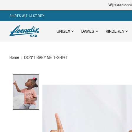
Wij slaan coo
SHIRTS WITH A STORY
UNISEX
DAMES
KINDEREN
Home
/
DON'T BABY ME T-SHIRT
Product image slideshow Items