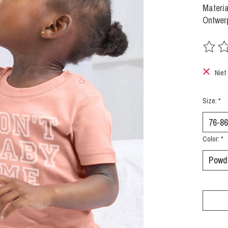
Materi
Ontwerp
De beoo
Niet
Size:
*
Color:
*