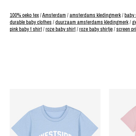
100% oeko tex
/
Amsterdam
/
amsterdams kledingmerk
/
baby 
durable baby clothes
/
duurzaam amsterdams kledingmerk
/
g
pink baby t shirt
/
roze baby shirt
/
roze baby shirtje
/
screen pr
Items van productcarrousel