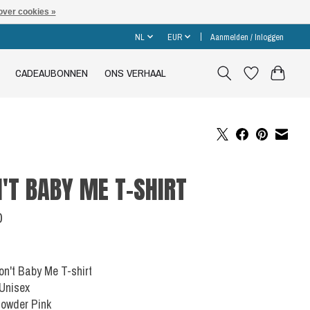
over cookies »
NL
EUR
Aanmelden / Inloggen
CADEAUBONNEN
ONS VERHAAL
'T BABY ME T-SHIRT
0
Don't Baby Me T-shirt
 Unisex
Powder Pink