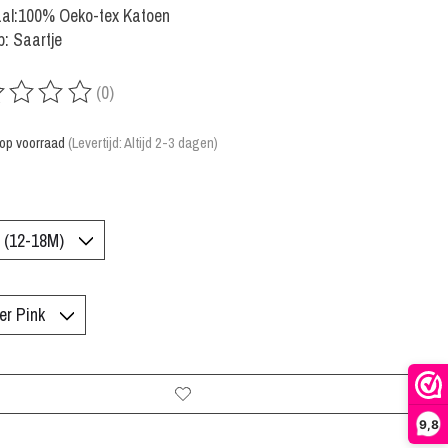
aal:100% Oeko-tex Katoen
: Saartje
(0)
rdeling van dit product is
0
van de 5
 op voorraad
(Levertijd: Altijd 2-3 dagen)
9,8