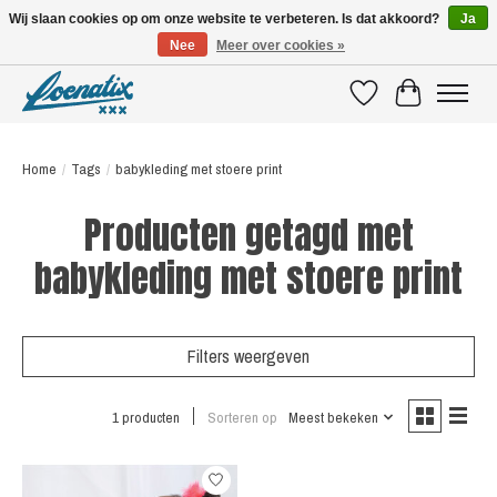
Wij slaan cookies op om onze website te verbeteren. Is dat akkoord?
Ja
Nee
Meer over cookies »
SHIRTS WITH A STORY
Verlanglijst
Winkelwagen
Home
/
Tags
/
babykleding met stoere print
Producten getagd met
babykleding met stoere print
Filters weergeven
1 producten
Sorteren op
Meest bekeken