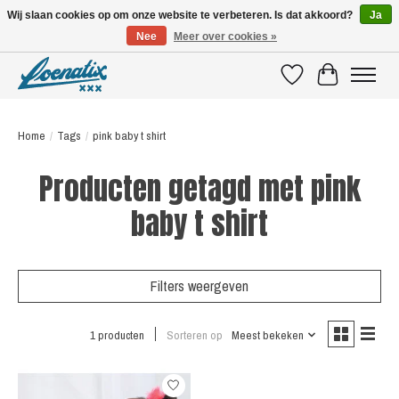
Wij slaan cookies op om onze website te verbeteren. Is dat akkoord?
Ja
Nee
Meer over cookies »
SHIRTS WITH A STORY
Verlanglijst
Winkelwagen
Home
/
Tags
/
pink baby t shirt
Producten getagd met pink
baby t shirt
Filters weergeven
1 producten
Sorteren op
Meest bekeken