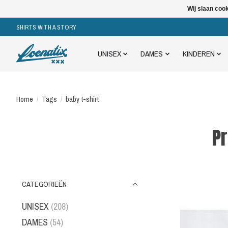
Wij slaan coo
SHIRTS WITH A STORY
UNISEX
DAMES
KINDEREN
Home
/
Tags
/
baby t-shirt
Pr
CATEGORIEËN
UNISEX
(208)
DAMES
(54)