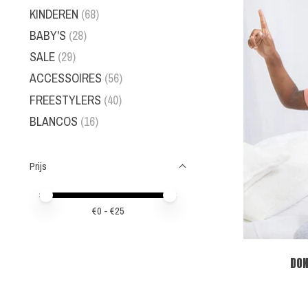
KINDEREN
(68)
BABY'S
(28)
SALE
(29)
ACCESSOIRES
(56)
FREESTYLERS
(40)
BLANCOS
(16)
Prijs
Minimale prijswaarde
Price maximum value
€
0
- €
25
DON