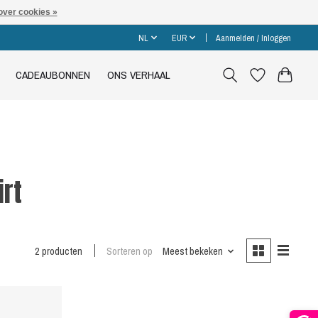
over cookies »
NL
EUR
Aanmelden / Inloggen
CADEAUBONNEN
ONS VERHAAL
irt
2 producten
Sorteren op
Meest bekeken