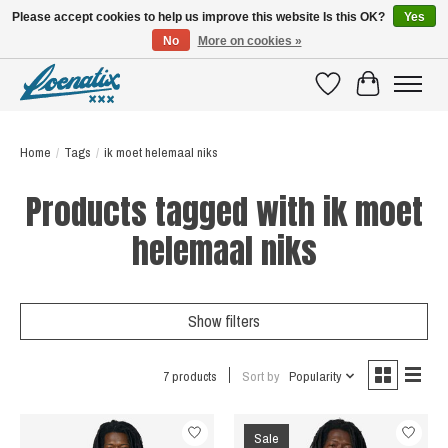
Please accept cookies to help us improve this website Is this OK?
Yes
No
More on cookies »
SHIRTS WITH A STORY
Wishlist
Cart
Home
/
Tags
/
ik moet helemaal niks
Products tagged with ik moet
helemaal niks
Show filters
7 products
Sort by
Popularity
Sale