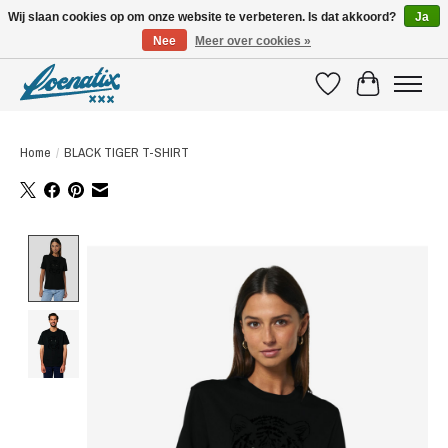
Wij slaan cookies op om onze website te verbeteren. Is dat akkoord?
Ja
Nee
Meer over cookies »
SHIRTS WITH A STORY
Verlanglijst
Winkelwagen
Home
/
BLACK TIGER T-SHIRT
Product image slideshow Items