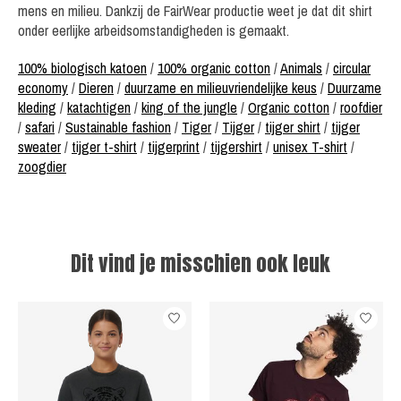
mens en milieu. Dankzij de FairWear productie weet je dat dit shirt
onder eerlijke arbeidsomstandigheden is gemaakt.
100% biologisch katoen
/
100% organic cotton
/
Animals
/
circular
economy
/
Dieren
/
duurzame en milieuvriendelijke keus
/
Duurzame
kleding
/
katachtigen
/
king of the jungle
/
Organic cotton
/
roofdier
/
safari
/
Sustainable fashion
/
Tiger
/
Tijger
/
tijger shirt
/
tijger
sweater
/
tijger t-shirt
/
tijgerprint
/
tijgershirt
/
unisex T-shirt
/
zoogdier
Dit vind je misschien ook leuk
Items van productcarrousel