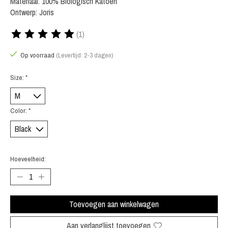
Materiaal: 100% Biologisch Katoen
Ontwerp: Joris
(1)
De beoordeling van dit product is
5
van de 5
Op voorraad
(Levertijd: 2-3 dagen)
Size:
*
Color:
*
Hoeveelheid:
Toevoegen aan winkelwagen
Aan verlanglijst toevoegen