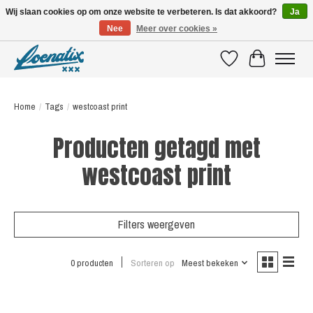
Wij slaan cookies op om onze website te verbeteren. Is dat akkoord?
Ja
Nee
Meer over cookies »
SHIRTS WITH A STORY
Verlanglijst
Winkelwagen
Home
/
Tags
/
westcoast print
Producten getagd met
westcoast print
Filters weergeven
0 producten
Sorteren op
Meest bekeken