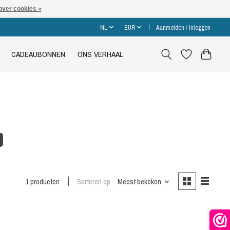
over cookies »
NL
EUR
Aanmelden / Inloggen
CADEAUBONNEN
ONS VERHAAL
p
1 producten
Sorteren op
Meest bekeken