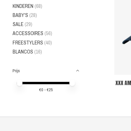
KINDEREN
(68)
BABY'S
(28)
SALE
(29)
ACCESSOIRES
(56)
FREESTYLERS
(40)
BLANCOS
(16)
Prijs
XXX AM
Minimale prijswaarde
Price maximum value
€
0
- €
25