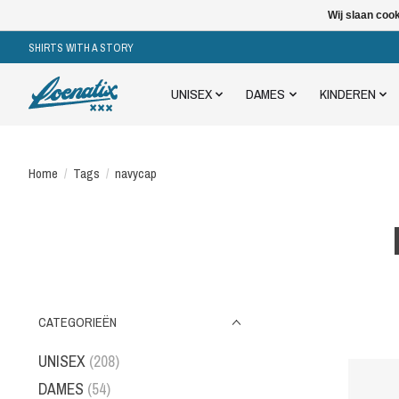
Wij slaan coo
SHIRTS WITH A STORY
UNISEX
DAMES
KINDEREN
Home
/
Tags
/
navycap
CATEGORIEËN
UNISEX
(208)
DAMES
(54)