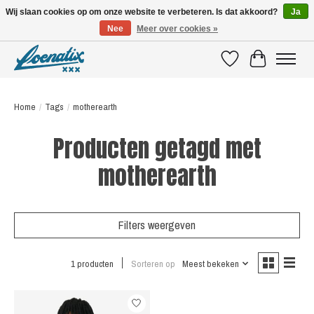
Wij slaan cookies op om onze website te verbeteren. Is dat akkoord?
Ja
Nee
Meer over cookies »
SHIRTS WITH A STORY
Verlanglijst
Winkelwagen
Home
/
Tags
/
motherearth
Producten getagd met
motherearth
Filters weergeven
1 producten
Sorteren op
Meest bekeken