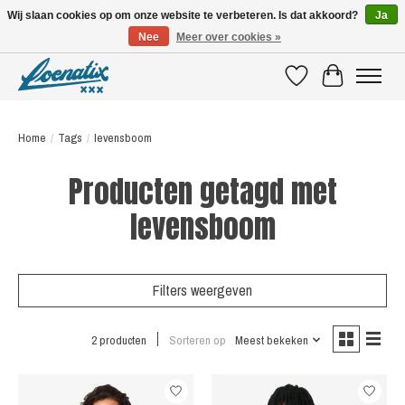
Wij slaan cookies op om onze website te verbeteren. Is dat akkoord?
Ja
Nee
Meer over cookies »
SHIRTS WITH A STORY
Verlanglijst
Winkelwagen
Home
/
Tags
/
levensboom
Producten getagd met
levensboom
Filters weergeven
2 producten
Sorteren op
Meest bekeken