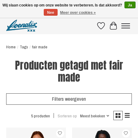
Wij slaan cookies op om onze website te verbeteren. Is dat akkoord?
Ja
Nee
Meer over cookies »
SHIRTS WITH A STORY
Verlanglijst
Winkelwagen
Home
/
Tags
/
fair made
Producten getagd met fair
made
Filters weergeven
5 producten
Sorteren op
Meest bekeken