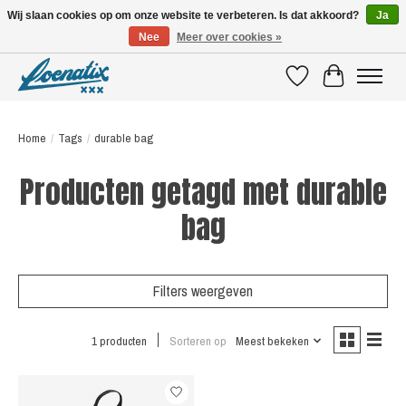
Wij slaan cookies op om onze website te verbeteren. Is dat akkoord?
Ja
Nee
Meer over cookies »
SHIRTS WITH A STORY
Verlanglijst
Winkelwagen
Home
/
Tags
/
durable bag
Producten getagd met durable
bag
Filters weergeven
1 producten
Sorteren op
Meest bekeken