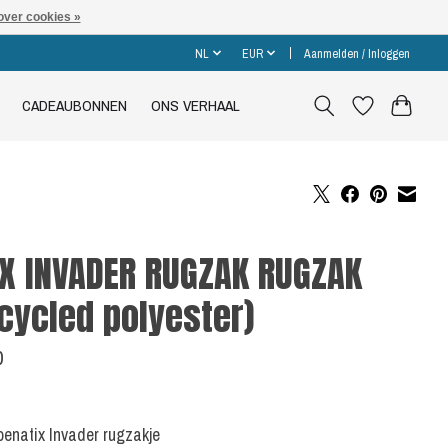
over cookies »
NL
EUR
Aanmelden / Inloggen
CADEAUBONNEN
ONS VERHAAL
X INVADER RUGZAK RUGZAK
cycled polyester)
0
Loenatix Invader rugzakje