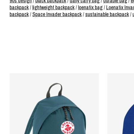
90s design
/
black backpack
/
daily carry bag
/
durable bag
/
e
backpack
/
lightweight backpack
/
loenatix bag
/
Loenatix Inva
backpack
/
Space Invader backpack
/
sustainable backpack
/
Items van productcarrousel