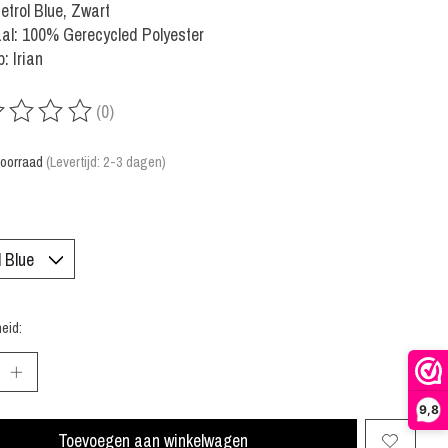
Petrol Blue, Zwart
al: 100% Gerecycled Polyester
: Irian
(0)
rdeling van dit product is
0
van de 5
oorraad
(Levertijd: 2-3 dagen)
eid:
9,8
Toevoegen aan winkelwagen