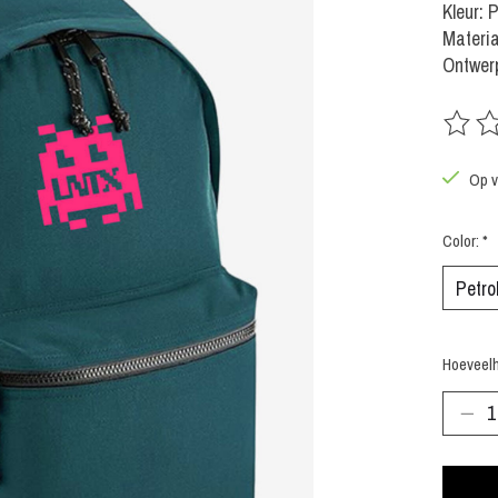
Kleur: 
Materia
Ontwerp
De beoo
Op v
Color:
*
Hoeveelh