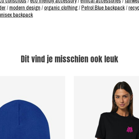
co conscious
/
eco friendly accessory
/
ethical accessories
/
fairwe
der
/
modern design
/
organic clothing
/
Petrol Blue backpack
/
recy
unisex backpack
Dit vind je misschien ook leuk