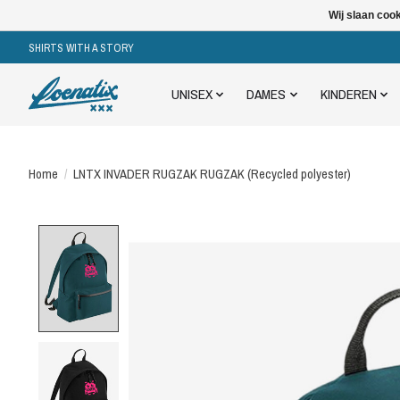
Wij slaan coo
SHIRTS WITH A STORY
UNISEX
DAMES
KINDEREN
Home
/
LNTX INVADER RUGZAK RUGZAK (Recycled polyester)
Product image slideshow Items