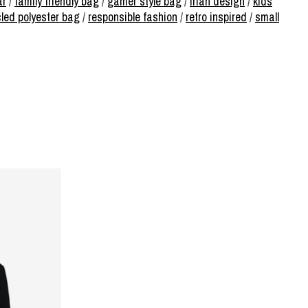
ar
/
family friendly bag
/
gamer style bag
/
irian design
/
kids
cled polyester bag
/
responsible fashion
/
retro inspired
/
small