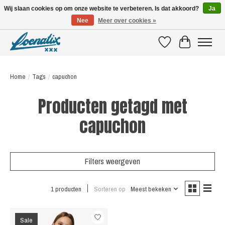
Wij slaan cookies op om onze website te verbeteren. Is dat akkoord?
Ja
Nee
Meer over cookies »
SHIRTS WITH A STORY
Verlanglijst
Winkelwagen
Home
/
Tags
/
capuchon
Producten getagd met
capuchon
Filters weergeven
1 producten
Sorteren op
Meest bekeken
Sale