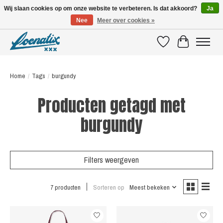
Wij slaan cookies op om onze website te verbeteren. Is dat akkoord?
Ja
Nee
Meer over cookies »
SHIRTS WITH A STORY
Verlanglijst
Winkelwagen
Home
/
Tags
/
burgundy
Producten getagd met
burgundy
Filters weergeven
7 producten
Sorteren op
Meest bekeken