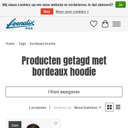
Wij slaan cookies op om onze website te verbeteren. Is dat akkoord?
Ja
Nee
Meer over cookies »
SHIRTS WITH A STORY
Verlanglijst
Winkelwagen
Home
/
Tags
/
bordeaux hoodie
Producten getagd met
bordeaux hoodie
Filters weergeven
1 producten
Sorteren op
Meest bekeken
Sale