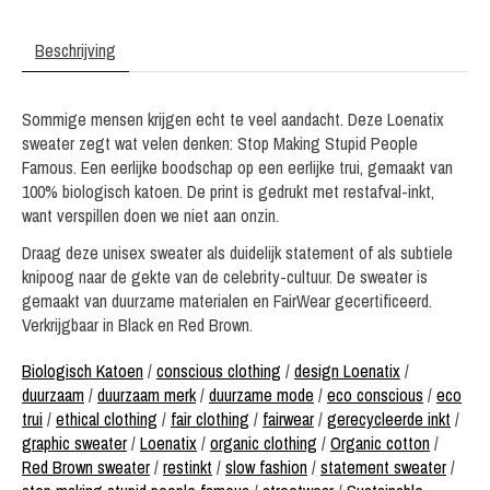
Beschrijving
Sommige mensen krijgen echt te veel aandacht. Deze Loenatix
sweater zegt wat velen denken: Stop Making Stupid People
Famous. Een eerlijke boodschap op een eerlijke trui, gemaakt van
100% biologisch katoen. De print is gedrukt met restafval-inkt,
want verspillen doen we niet aan onzin.
Draag deze unisex sweater als duidelijk statement of als subtiele
knipoog naar de gekte van de celebrity-cultuur. De sweater is
gemaakt van duurzame materialen en FairWear gecertificeerd.
Verkrijgbaar in Black en Red Brown.
Biologisch Katoen
/
conscious clothing
/
design Loenatix
/
duurzaam
/
duurzaam merk
/
duurzame mode
/
eco conscious
/
eco
trui
/
ethical clothing
/
fair clothing
/
fairwear
/
gerecycleerde inkt
/
graphic sweater
/
Loenatix
/
organic clothing
/
Organic cotton
/
Red Brown sweater
/
restinkt
/
slow fashion
/
statement sweater
/