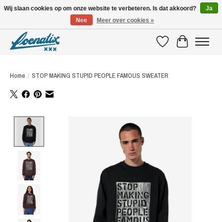
Wij slaan cookies op om onze website te verbeteren. Is dat akkoord?
Ja
Nee
Meer over cookies »
SHIRTS WITH A STORY
Verlanglijst
Winkelwagen
Home
/
STOP MAKING STUPID PEOPLE FAMOUS SWEATER
Product image slideshow Items