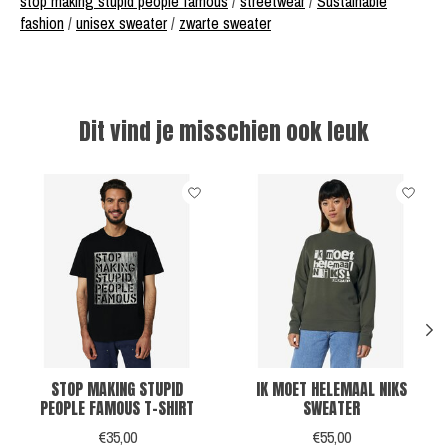
stop making stupid people famous
/
streetwear
/
Sustainable
fashion
/
unisex sweater
/
zwarte sweater
Dit vind je misschien ook leuk
Items van productcarrousel
STOP MAKING STUPID
IK MOET HELEMAAL NIKS
PEOPLE FAMOUS T-SHIRT
SWEATER
€35,00
€55,00