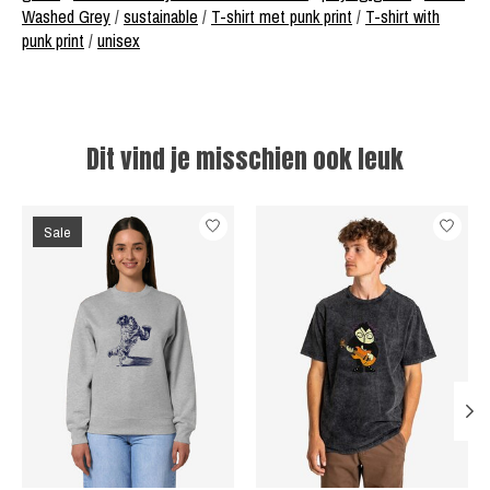
Washed Grey
/
sustainable
/
T-shirt met punk print
/
T-shirt with
punk print
/
unisex
Dit vind je misschien ook leuk
Items van productcarrousel
Sale