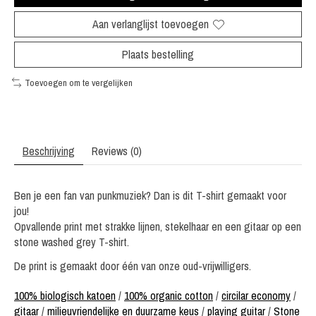
Aan verlanglijst toevoegen
Plaats bestelling
Toevoegen om te vergelijken
Beschrijving
Reviews (0)
Ben je een fan van punkmuziek? Dan is dit T-shirt gemaakt voor
jou!
Opvallende print met strakke lijnen, stekelhaar en een gitaar op een
stone washed grey T-shirt.
De print is gemaakt door één van onze oud-vrijwilligers.
100% biologisch katoen
/
100% organic cotton
/
circilar economy
/
gitaar
/
milieuvriendelijke en duurzame keus
/
playing guitar
/
Stone