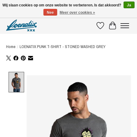
Wij slaan cookies op om onze website te verbeteren. Is dat akkoord?
Ja
Nee
Meer over cookies »
SHIRTS WITH A STORY
Verlanglijst
Winkelwagen
Home
/
LOENATIX PUNK T-SHIRT - STONED WASHED GREY
Product image slideshow Items