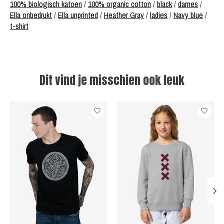
100% biologisch katoen
/
100% organic cotton
/
black
/
dames
/
Ella onbedrukt
/
Ella unprinted
/
Heather Gray
/
ladies
/
Navy blue
/
t-shirt
Dit vind je misschien ook leuk
Items van productcarrousel