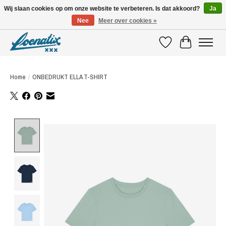
Wij slaan cookies op om onze website te verbeteren. Is dat akkoord?
Ja
Nee
Meer over cookies »
SHIRTS WITH A STORY
Verlanglijst
Winkelwagen
Home
/
ONBEDRUKT ELLA T-SHIRT
Product image slideshow Items