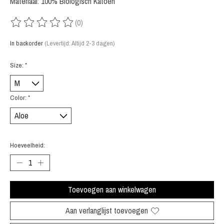
Materiaal: 100% Biologisch Katoen
(0)
De beoordeling van dit product is
0
van de 5
In backorder
(Levertijd: Altijd 2-3 dagen)
Size:
*
Color:
*
Hoeveelheid:
Toevoegen aan winkelwagen
Aan verlanglijst toevoegen