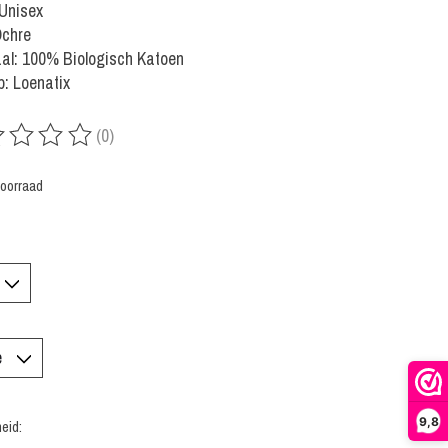
 Unisex
Ochre
al: 100% Biologisch Katoen
: Loenatix
(0)
rdeling van dit product is
0
van de 5
oorraad
9,8
eid: