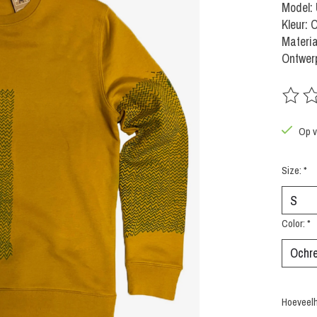
Model:
Kleur: 
Materia
Ontwerp
De beoo
Op v
Size:
*
Color:
*
Hoeveelh