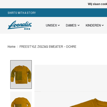
Wij slaan coo
SHIRTS WITH A STORY
UNISEX
DAMES
KINDEREN
Home
/
FREESTYLE ZIGZAG SWEATER - OCHRE
Product image slideshow Items