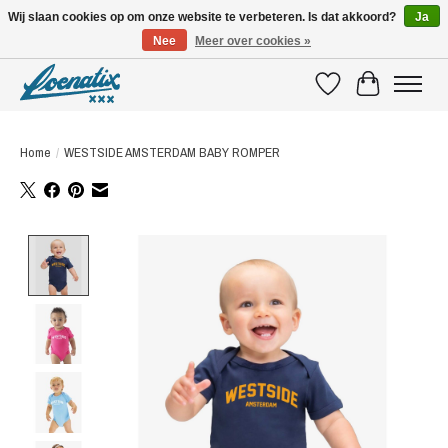
Wij slaan cookies op om onze website te verbeteren. Is dat akkoord?
Ja
Nee
Meer over cookies »
SHIRTS WITH A STORY
Verlanglijst
Winkelwagen
Home
/
WESTSIDE AMSTERDAM BABY ROMPER
Product image slideshow Items