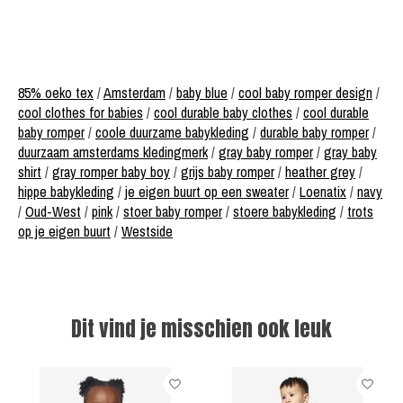
85% oeko tex
/
Amsterdam
/
baby blue
/
cool baby romper design
/
cool clothes for babies
/
cool durable baby clothes
/
cool durable
baby romper
/
coole duurzame babykleding
/
durable baby romper
/
duurzaam amsterdams kledingmerk
/
gray baby romper
/
gray baby
shirt
/
gray romper baby boy
/
grijs baby romper
/
heather grey
/
hippe babykleding
/
je eigen buurt op een sweater
/
Loenatix
/
navy
/
Oud-West
/
pink
/
stoer baby romper
/
stoere babykleding
/
trots
op je eigen buurt
/
Westside
Dit vind je misschien ook leuk
Items van productcarrousel