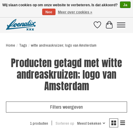
Wij slaan cookies op om onze website te verbeteren. Is dat akkoord?
Ja
Nee
Meer over cookies »
SHIRTS WITH A STORY
Verlanglijst
Winkelwagen
Home
/
Tags
/
witte andreaskruizen; logo van Amsterdam
Producten getagd met witte
andreaskruizen; logo van
Amsterdam
Filters weergeven
1 producten
Sorteren op
Meest bekeken