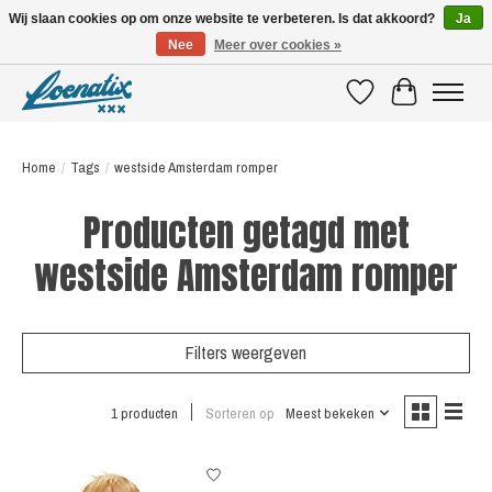
Wij slaan cookies op om onze website te verbeteren. Is dat akkoord?
Ja
Nee
Meer over cookies »
SHIRTS WITH A STORY
Verlanglijst
Winkelwagen
Home
/
Tags
/
westside Amsterdam romper
Producten getagd met
westside Amsterdam romper
Filters weergeven
1 producten
Sorteren op
Meest bekeken