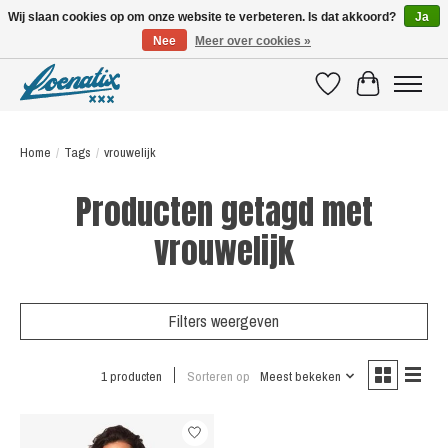
Wij slaan cookies op om onze website te verbeteren. Is dat akkoord?
Ja
Nee
Meer over cookies »
SHIRTS WITH A STORY
Verlanglijst
Winkelwagen
Home
/
Tags
/
vrouwelijk
Producten getagd met
vrouwelijk
Filters weergeven
1 producten
Sorteren op
Meest bekeken