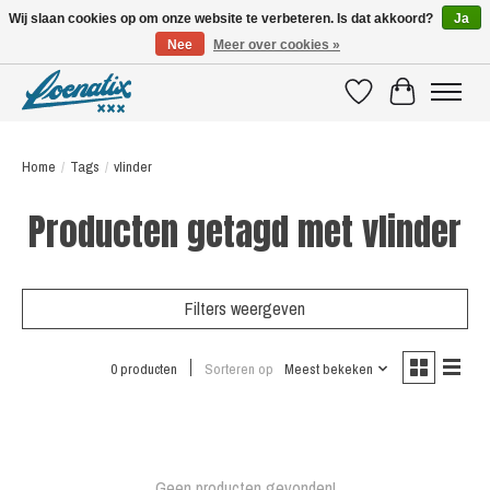
Wij slaan cookies op om onze website te verbeteren. Is dat akkoord?
Ja
Nee
Meer over cookies »
SHIRTS WITH A STORY
Verlanglijst
Winkelwagen
Home
/
Tags
/
vlinder
Producten getagd met vlinder
Filters weergeven
0 producten
Sorteren op
Meest bekeken
Geen producten gevonden!