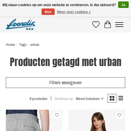
Wij slaan cookies op om onze website te verbeteren. Is dat akkoord?
Ja
Nee
Meer over cookies »
SHIRTS WITH A STORY
Verlanglijst
Winkelwagen
Home
/
Tags
/
urban
Producten getagd met urban
Filters weergeven
8 producten
Sorteren op
Meest bekeken