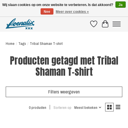
Wij slaan cookies op om onze website te verbeteren. Is dat akkoord?
Ja
Nee
Meer over cookies »
SHIRTS WITH A STORY
Verlanglijst
Winkelwagen
Home
/
Tags
/
Tribal Shaman T-shirt
Producten getagd met Tribal
Shaman T-shirt
Filters weergeven
0 producten
Sorteren op
Meest bekeken