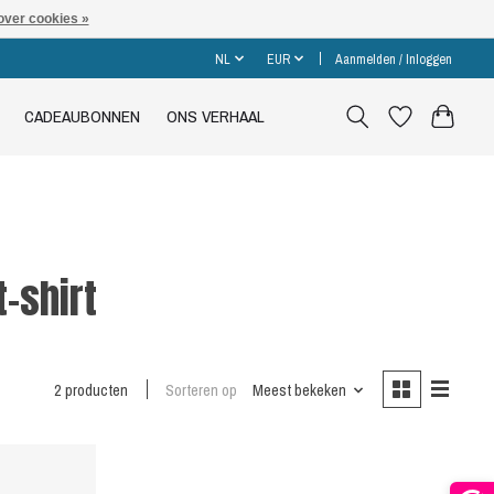
over cookies »
NL
EUR
Aanmelden / Inloggen
CADEAUBONNEN
ONS VERHAAL
-shirt
2 producten
Sorteren op
Meest bekeken