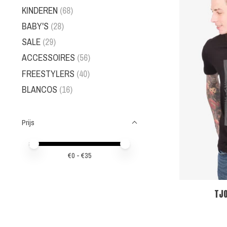
KINDEREN
(68)
BABY'S
(28)
SALE
(29)
ACCESSOIRES
(56)
FREESTYLERS
(40)
BLANCOS
(16)
Prijs
Minimale prijswaarde
Price maximum value
€
0
- €
35
TJO