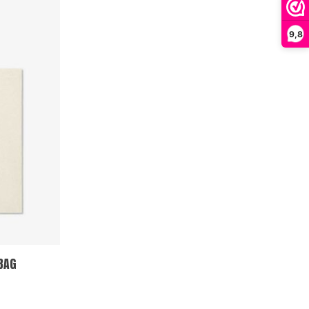
9,8
BAG