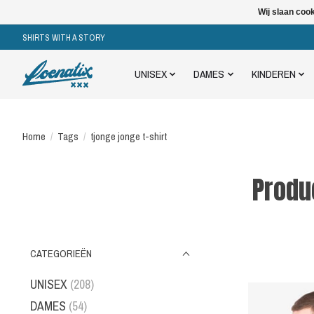
Wij slaan coo
SHIRTS WITH A STORY
UNISEX
DAMES
KINDEREN
Home
/
Tags
/
tjonge jonge t-shirt
Produ
CATEGORIEËN
UNISEX
(208)
DAMES
(54)