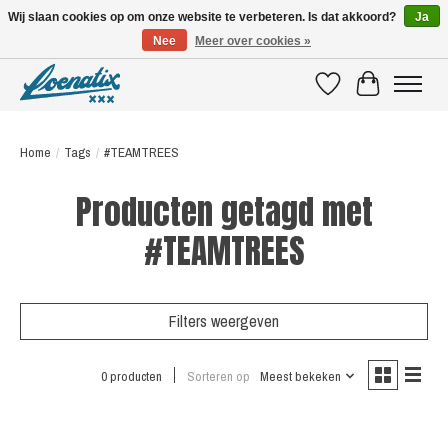
Wij slaan cookies op om onze website te verbeteren. Is dat akkoord?
Ja
Nee
Meer over cookies »
SHIRTS WITH A STORY
Verlanglijst
Winkelwagen
Home
/
Tags
/
#TEAMTREES
Producten getagd met
#TEAMTREES
Filters weergeven
0 producten
Sorteren op
Meest bekeken