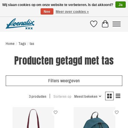
Wij slaan cookies op om onze website te verbeteren. Is dat akkoord?
Ja
Nee
Meer over cookies »
SHIRTS WITH A STORY
Verlanglijst
Winkelwagen
Home
/
Tags
/
tas
Producten getagd met tas
Filters weergeven
3 producten
Sorteren op
Meest bekeken