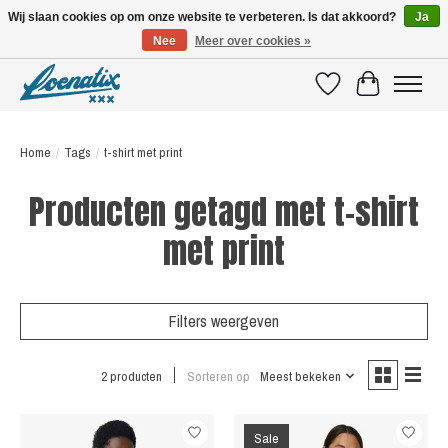
Wij slaan cookies op om onze website te verbeteren. Is dat akkoord?
Ja
Nee
Meer over cookies »
SHIRTS WITH A STORY
Verlanglijst
Winkelwagen
Home
/
Tags
/
t-shirt met print
Producten getagd met t-shirt
met print
Filters weergeven
2 producten
Sorteren op
Meest bekeken
Sale